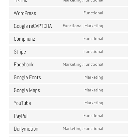
TikTok
Marketing, Functional
analytics
service
Consent
wordfence
to
WordPress
Functional
service
Consent
tiktok
to
Google reCAPTCHA
Functional, Marketing
service
Consent
wordpress
to
Complianz
Functional
service
Consent
google-
to
Stripe
Functional
recaptcha
service
Consent
complianz
to
Facebook
Marketing, Functional
service
Consent
stripe
to
Google Fonts
Marketing
service
Consent
facebook
to
Google Maps
Marketing
service
Consent
google-
to
YouTube
Marketing
fonts
service
Consent
google-
to
PayPal
Functional
maps
service
Consent
youtube
to
Dailymotion
Marketing, Functional
service
Consent