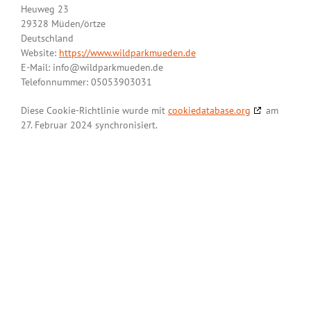
Heuweg 23
29328 Müden/örtze
Deutschland
Website:
https://www.wildparkmueden.de
E-Mail:
info@
wildparkmueden.de
Telefonnummer: 05053903031
Diese Cookie-Richtlinie wurde mit
cookiedatabase.org
am
27. Februar 2024 synchronisiert.
WILDPARK MÜDEN
Heuweg 23
29328 Müden/Örtze