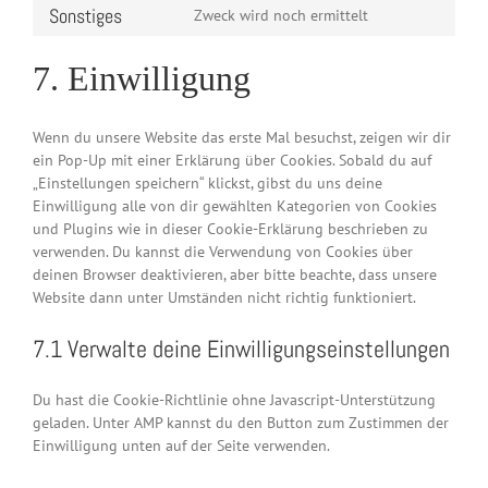
paypal
to
Sonstiges
Zweck wird noch ermittelt
service
Consent
dailymotion
to
7. Einwilligung
service
sonstiges
Wenn du unsere Website das erste Mal besuchst, zeigen wir dir
ein Pop-Up mit einer Erklärung über Cookies. Sobald du auf
„Einstellungen speichern“ klickst, gibst du uns deine
Einwilligung alle von dir gewählten Kategorien von Cookies
und Plugins wie in dieser Cookie-Erklärung beschrieben zu
verwenden. Du kannst die Verwendung von Cookies über
deinen Browser deaktivieren, aber bitte beachte, dass unsere
Website dann unter Umständen nicht richtig funktioniert.
7.1 Verwalte deine Einwilligungseinstellungen
Du hast die Cookie-Richtlinie ohne Javascript-Unterstützung
geladen. Unter AMP kannst du den Button zum Zustimmen der
Einwilligung unten auf der Seite verwenden.