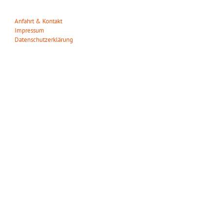
Tel. 05053-90 30 31
info(at)wildparkmueden.de
Anfahrt & Kontakt
Impressum
Datenschutzerklärung
ÖFFNUNGSZEITEN
Wir haben das ganze Jahr täglich geöffnet!
März – Oktober:
Mo. – So.: 09.00 – 18.00 Uhr
November – Februar:
Mo. – So.: 10.00 – 16.00 Uhr
Gilt auch an den gesetzlichen Feiertagen.