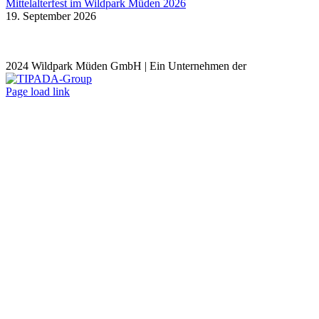
Mittelalterfest im Wildpark Müden 2026
19. September 2026
2024 Wildpark Müden GmbH | Ein Unternehmen der
Facebook
Instagram
YouTube
E-
Page load link
Mail
Nach
oben