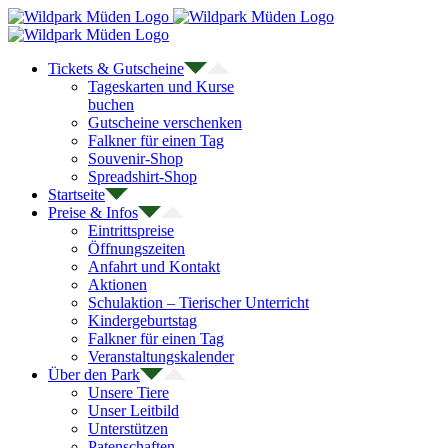
Zum
Inhalt
springen
Tickets & Gutscheine
Tageskarten und Kurse
buchen
Gutscheine verschenken
Falkner für einen Tag
Souvenir-Shop
Spreadshirt-Shop
Startseite
Preise & Infos
Eintrittspreise
Öffnungszeiten
Anfahrt und Kontakt
Aktionen
Schulaktion – Tierischer Unterricht
Kindergeburtstag
Falkner für einen Tag
Veranstaltungskalender
Über den Park
Unsere Tiere
Unser Leitbild
Unterstützen
Patenschaften