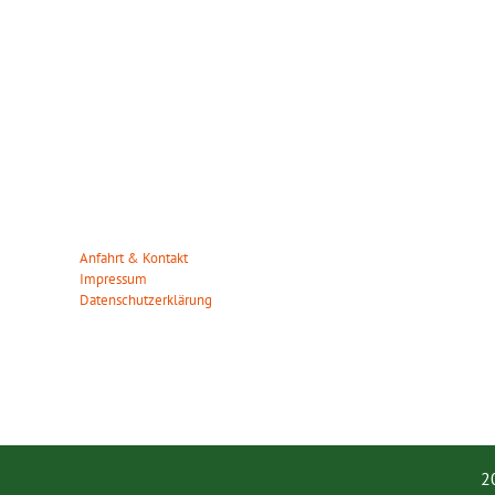
WILDPARK MÜDEN
ÖFFNUN
Heuweg 23
Wir haben da
29328 Müden/Örtze
März – Okto
Tel. 05053-90 30 31
Mo. – So.: 0
info(at)wildparkmueden.de
Anfahrt & Kontakt
November – 
Impressum
Mo. – So.: 1
Datenschutzerklärung
Gilt auch an
2