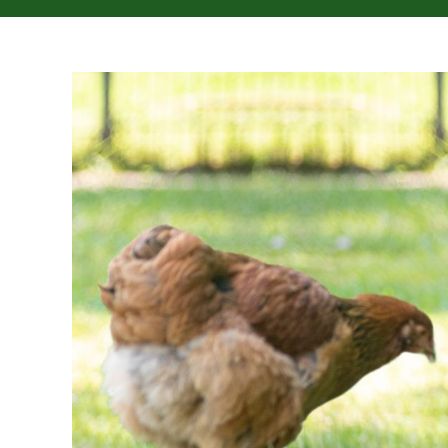
View
Larger
Image