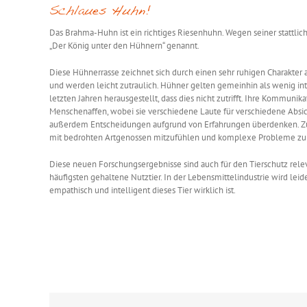
Schlaues Huhn!
Das Brahma-Huhn ist ein richtiges Riesenhuhn. Wegen seiner stattlic
„Der König unter den Hühnern“ genannt.
Diese Hühnerrasse zeichnet sich durch einen sehr ruhigen Charakter a
und werden leicht zutraulich. Hühner gelten gemeinhin als wenig inte
letzten Jahren herausgestellt, dass dies nicht zutrifft. Ihre Kommunika
Menschenaffen, wobei sie verschiedene Laute für verschiedene Abs
außerdem Entscheidungen aufgrund von Erfahrungen überdenken. Zusä
mit bedrohten Artgenossen mitzufühlen und komplexe Probleme zu 
Diese neuen Forschungsergebnisse sind auch für den Tierschutz rele
häufigsten gehaltene Nutztier. In der Lebensmittelindustrie wird leid
empathisch und intelligent dieses Tier wirklich ist.