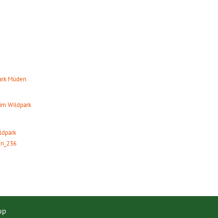
TS
park Müden
8:00 Uhr
im Wildpark
0:00 Uhr
ildpark