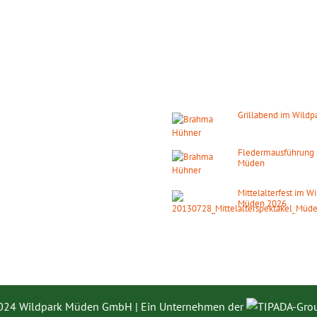
GSZEITEN
DIE NÄCHSTEN HIGHLIGH
s ganze Jahr täglich geöffnet!
Grillabend im Wild
08. August 2026
ab 1
ber:
9.00 – 18.00 Uhr
Fledermausführung 
Müden
Februar:
14. August 2026
ab 2
0.00 – 16.00 Uhr
Mittelalterfest im W
Müden 2026
 den gesetzlichen Feiertagen.
19. September 2026
024 Wildpark Müden GmbH | Ein Unternehmen der