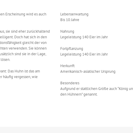
hen Erscheinung wird es auch
Lebenserwartung
Bis 10 Jahre
us, sie sind eher zurückhaltend
Nahrung
lligent. Doch hat sich in den
Legeleistung 140 Eier im Jahr
tionsfähigkeit gleicht der von
ichten verwenden. Sie können
Fortpflanzung
tzlich sind sie in der Lage,
Legeleistung 140 Eier im Jahr
lösen.
Herkunft
vant: Das Huhn ist das am
Amerikanisch-asiatischer Ursprung
er häufig vergessen, wie
Besonderes
Aufgrund er stattlichen Größe auch “König un
den Hühnern” genannt.