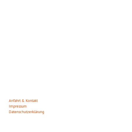
WILDPARK MÜDEN
Heuweg 23
29328 Müden/Örtze
Tel. 05053-90 30 31
info(at)wildparkmueden.de
Anfahrt & Kontakt
Impressum
Datenschutzerklärung