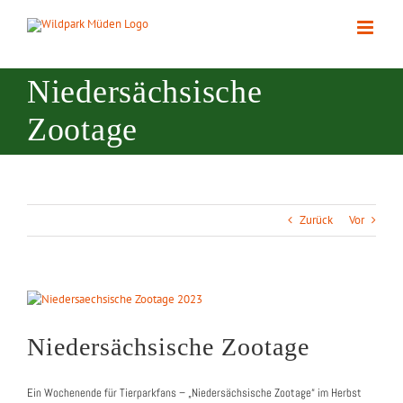
Zum
Inhalt
springen
Niedersächsische
Zootage
Zurück
Vor
Zeige
grösseres
Bild
Niedersächsische Zootage
Ein Wochenende für Tierparkfans – „Niedersächsische Zootage“ im Herbst