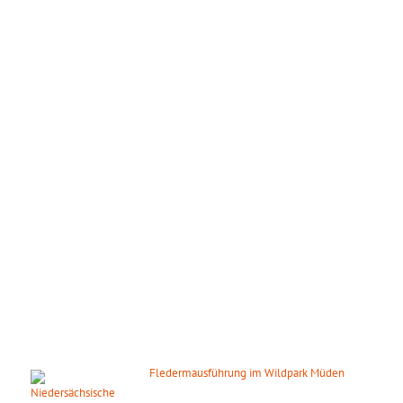
ÖFFNUNGSZEITEN
Wir haben das ganze Jahr täglich geöffnet!
März – Oktober:
Mo. – So.: 09.00 – 18.00 Uhr
November – Februar:
Mo. – So.: 10.00 – 16.00 Uhr
Gilt auch an den gesetzlichen Feiertagen.
DIE NÄCHSTEN HIGHLIGHTS
Fledermausführung im Wildpark Müden
07. August 2026
ab 20:00 Uhr