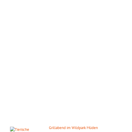
ÖFFNUNGSZEITEN
Wir haben das ganze Jahr täglich geöffnet!
März – Oktober:
Mo. – So.: 09.00 – 18.00 Uhr
November – Februar:
Mo. – So.: 10.00 – 16.00 Uhr
Gilt auch an den gesetzlichen Feiertagen.
DIE NÄCHSTEN HIGHLIGHTS
Grillabend im Wildpark Müden