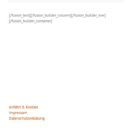
[/fusion_text][/fusion_builder_column][/fusion_builder_row]
[/fusion_builder_container]
WILDPARK MÜDEN
Heuweg 23
29328 Müden/Örtze
Tel. 05053-90 30 31
info(at)wildparkmueden.de
Anfahrt & Kontakt
Impressum
Datenschutzerklärung