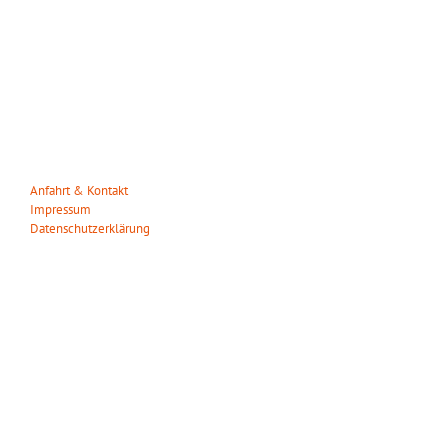
WILDPARK MÜDEN
Heuweg 23
29328 Müden/Örtze
Tel. 05053-90 30 31
info(at)wildparkmueden.de
Anfahrt & Kontakt
Impressum
Datenschutzerklärung
ÖFFNUNGSZEITEN
Wir haben das ganze Jahr täglich geöffnet!