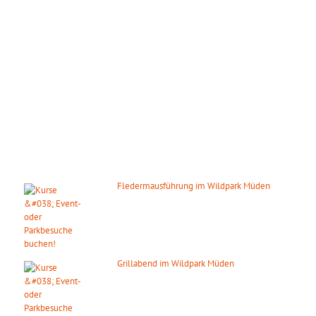
März – Oktober:
Mo. – So.: 09.00 – 18.00 Uhr
November – Februar:
Mo. – So.: 10.00 – 16.00 Uhr
Gilt auch an den gesetzlichen Feiertagen.
DIE NÄCHSTEN HIGHLIGHTS
Fledermausführung im Wildpark Müden
14. August 2026
ab 20:00 Uhr
Grillabend im Wildpark Müden
15. August 2026
ab 18:00 Uhr