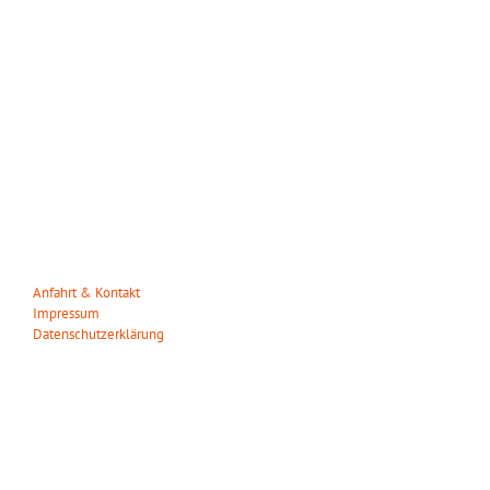
WILDPARK MÜDEN
Heuweg 23
29328 Müden/Örtze
Tel. 05053-90 30 31
info(at)wildparkmueden.de
Anfahrt & Kontakt
Impressum
Datenschutzerklärung