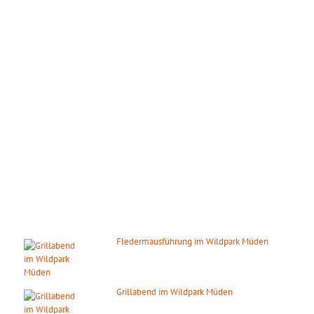
ÖFFNUNGSZEITEN
Wir haben das ganze Jahr täglich geöffnet!
März – Oktober:
Mo. – So.: 09.00 – 18.00 Uhr
November – Februar:
Mo. – So.: 10.00 – 16.00 Uhr
Gilt auch an den gesetzlichen Feiertagen.
DIE NÄCHSTEN HIGHLIGHTS
Fledermausführung im Wildpark Müden
14. August 2026
ab 20:00 Uhr
Grillabend im Wildpark Müden
15. August 2026
ab 18:00 Uhr