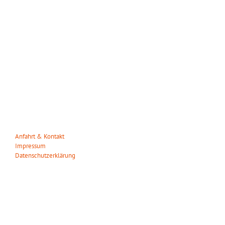
WILDPARK MÜDEN
Heuweg 23
29328 Müden/Örtze
Tel. 05053-90 30 31
info(at)wildparkmueden.de
Anfahrt & Kontakt
Impressum
Datenschutzerklärung