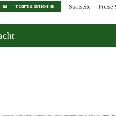
Startseite
Preise 
TICKETS & GUTSCHEINE
acht
ie Umweltbildung der teilnehmenden Einrichtung aufgebaut, an der die Eventfalkne