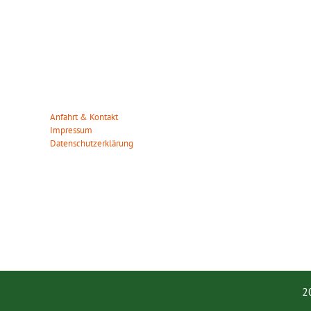
WILDPARK MÜDEN
ÖFFN
Heuweg 23
Wir haben da
29328 Müden/Örtze
März – Okto
Tel. 05053-90 30 31
Mo. – So.: 0
info(at)wildparkmueden.de
Anfahrt & Kontakt
November – 
Impressum
Mo. – So.: 1
Datenschutzerklärung
Gilt auch an
2