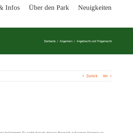
& Infos
Über den Park
Neuigkeiten
Startseite
/
Allgemein
/
Angebracht und Mitgemacht
Zurück
Vor
rei teilnimmt. Es geht darum diesen Bereich auf einen Nenner zu