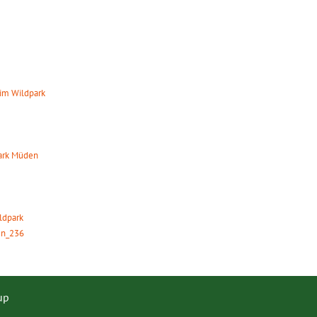
im Wildpark
0:00 Uhr
park Müden
8:00 Uhr
ildpark