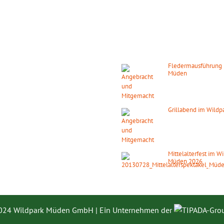
UNGSZEITEN
DIE NÄCHSTEN
HIGHLIGHTS
s ganze Jahr täglich geöffnet!
ber:
Fledermausführung 
9.00 – 18.00 Uhr
Müden
14. August 2026
ab 2
Februar:
0.00 – 16.00 Uhr
Grillabend im Wild
 den gesetzlichen Feiertagen.
15. August 2026
ab 1
Mittelalterfest im W
Müden 2026
19. September 2026
024 Wildpark Müden GmbH | Ein Unternehmen der