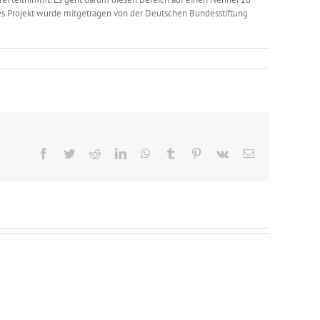
eses Projekt wurde mitgetragen von der Deutschen Bundesstiftung
Facebook
Twitter
Reddit
LinkedIn
WhatsApp
Tumblr
Pinterest
Vk
E-
Mail