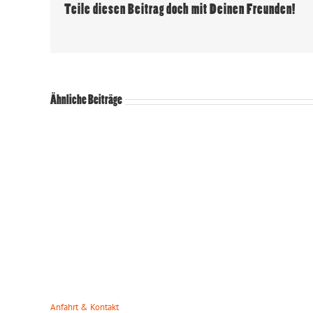
Teile diesen Beitrag doch mit Deinen Freunden!
Ähnliche Beiträge
WILDPARK MÜDEN
ÖFFNUN
Heuweg 23
Wir haben da
29328 Müden/Örtze
März – Okto
Tel. 05053-90 30 31
Mo. – So.: 0
info(at)wildparkmueden.de
Anfahrt & Kontakt
November – 