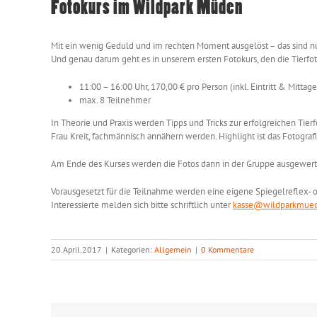
Fotokurs im Wildpark Müden
Mit ein wenig Geduld und im rechten Moment ausgelöst – das sind n
Und genau darum geht es in unserem ersten Fotokurs, den die
Tierfot
11:00 – 16:00 Uhr, 170,00 € pro Person (inkl. Eintritt & Mittag
max. 8 Teilnehmer
In Theorie und Praxis werden Tipps und Tricks zur erfolgreichen Tier
Frau Kreit, fachmännisch annähern werden. Highlight ist das Fotograf
Am Ende des Kurses werden die Fotos dann in der Gruppe ausgewertet
Vorausgesetzt für die Teilnahme werden eine eigene Spiegelreflex
Interessierte melden sich bitte schriftlich unter
kasse@wildparkmue
20.April.2017
|
Kategorien:
Allgemein
|
0 Kommentare