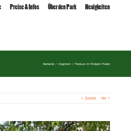
e
Preise & Infos
Über den Park
Neuigkeiten
Startseite
/
Allgemein
/
Fotokurs im Wildpark Müden
Zurück
Vor