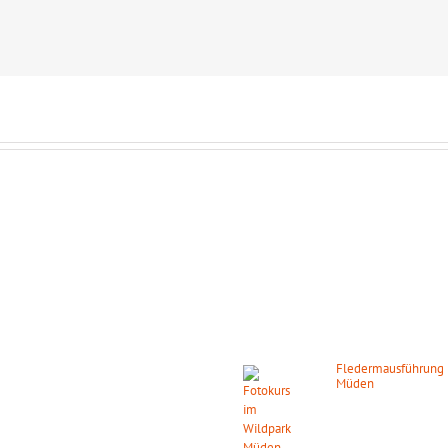
GSZEITEN
DIE NÄCHSTEN HIGHLIGH
s ganze Jahr täglich geöffnet!
Fledermausführung 
Müden
ber:
07. August 2026
ab 2
9.00 – 18.00 Uhr
Februar: