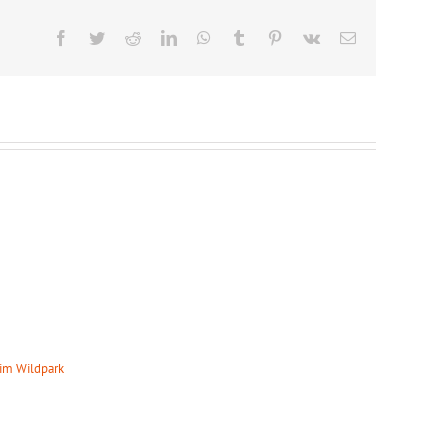
Facebook
Twitter
Reddit
LinkedIn
WhatsApp
Tumblr
Pinterest
Vk
E-
Mail
TS
im Wildpark
0:00 Uhr