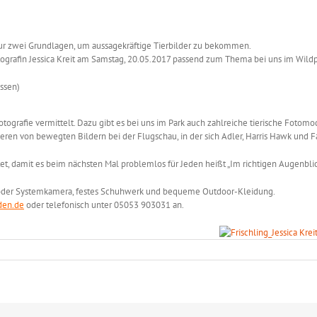
ur zwei Grundlagen, um aussagekräftige Tierbilder zu bekommen.
ografin Jessica Kreit
am
Samstag, 20.05.2017
passend zum Thema bei uns im Wildp
essen)
fotografie vermittelt. Dazu gibt es bei uns im Park auch zahlreiche tierische Fotom
ieren von bewegten Bildern bei der Flugschau, in der sich Adler, Harris Hawk und 
, damit es beim nächsten Mal problemlos für Jeden heißt „Im richtigen Augenblic
- oder Systemkamera, festes Schuhwerk und bequeme Outdoor-Kleidung.
den.de
oder telefonisch unter 05053 903031 an.