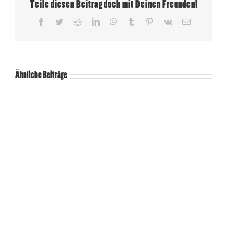
Teile diesen Beitrag doch mit Deinen Freunden!
Facebook
Twitter
Reddit
LinkedIn
WhatsApp
Tumblr
Pinterest
Vk
E-
Mail
Ähnliche Beiträge
WILDPARK MÜDEN