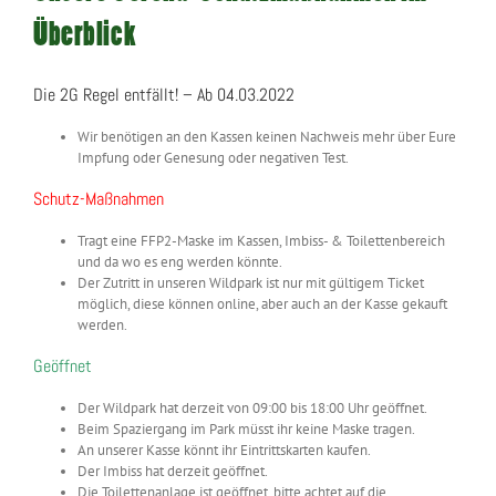
Überblick
Die 2G Regel entfällt! – Ab 04.03.2022
Wir benötigen an den Kassen
keinen
Nachweis mehr über Eure
Impfung oder Genesung oder negativen Test.
Schutz-Maßnahmen
Tragt eine
FFP2-Maske
im Kassen, Imbiss- & Toilettenbereich
und da wo es eng werden könnte.
Der Zutritt in unseren Wildpark ist nur mit gültigem
Ticket
möglich, diese können online, aber auch an der Kasse gekauft
werden.
Geöffnet
Der Wildpark hat derzeit von
09:00 bis 18:00 Uhr
geöffnet.
Beim Spaziergang im Park müsst ihr keine Maske tragen.
An
unserer Kasse
könnt ihr Eintrittskarten kaufen.
Der
Imbiss
hat derzeit geöffnet.
Die
Toilettenanlage
ist geöffnet, bitte achtet auf die