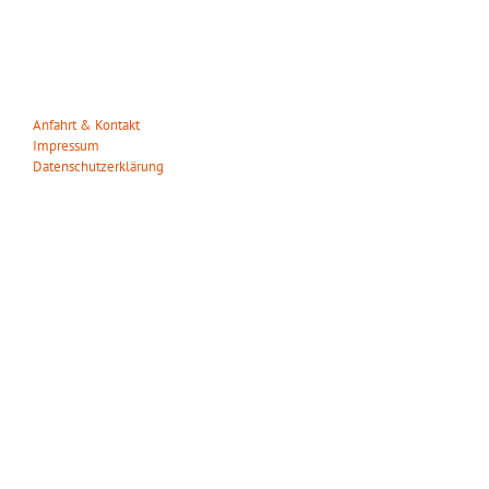
Heuweg 23
29328 Müden/Örtze
Tel. 05053-90 30 31
info(at)wildparkmueden.de
Anfahrt & Kontakt
Impressum
Datenschutzerklärung
ÖFFNUNGSZEITEN
Wir haben das ganze Jahr täglich geöffnet!
März – Oktober:
Mo. – So.: 09.00 – 18.00 Uhr