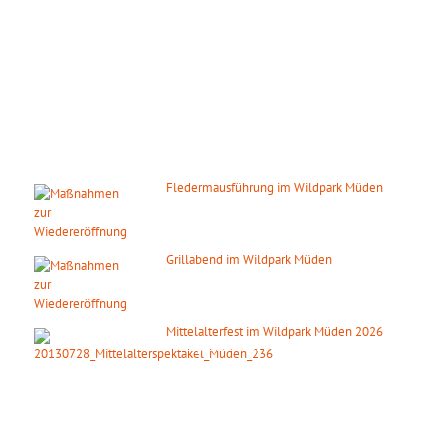
November – Februar:
Mo. – So.: 10.00 – 16.00 Uhr
Gilt auch an den gesetzlichen Feiertagen.
DIE NÄCHSTEN HIGHLIGHTS
Fledermausführung im Wildpark Müden
07. August 2026
ab 20:00 Uhr
Grillabend im Wildpark Müden
08. August 2026
ab 18:00 Uhr
Mittelalterfest im Wildpark Müden 2026
19. September 2026