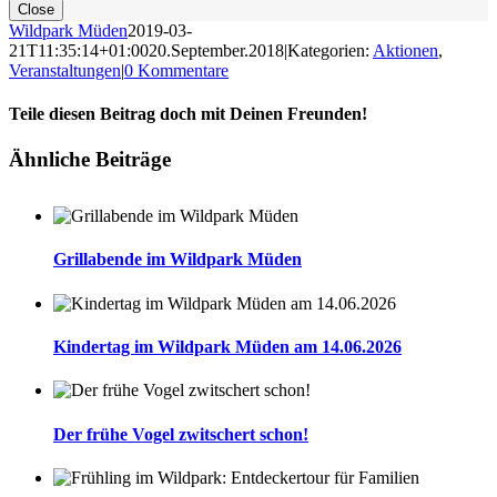
Feld
Close
leer.
Wildpark Müden
2019-03-
21T11:35:14+01:00
20.September.2018
|
Kategorien:
Aktionen
,
Veranstaltungen
|
0 Kommentare
Teile diesen Beitrag doch mit Deinen Freunden!
Facebook
Twitter
Reddit
LinkedIn
WhatsApp
Tumblr
Pinterest
Vk
E-
Ähnliche Beiträge
Mail
Grillabende im Wildpark Müden
Kindertag im Wildpark Müden am 14.06.2026
Der frühe Vogel zwitschert schon!