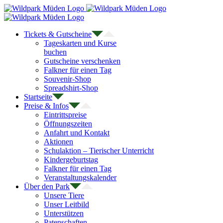
Zum
Inhalt
springen
Tickets & Gutscheine
Tageskarten und Kurse
buchen
Gutscheine verschenken
Falkner für einen Tag
Souvenir-Shop
Spreadshirt-Shop
Startseite
Preise & Infos
Eintrittspreise
Öffnungszeiten
Anfahrt und Kontakt
Aktionen
Schulaktion – Tierischer Unterricht
Kindergeburtstag
Falkner für einen Tag
Veranstaltungskalender
Über den Park
Unsere Tiere
Unser Leitbild
Unterstützen
Patenschaften