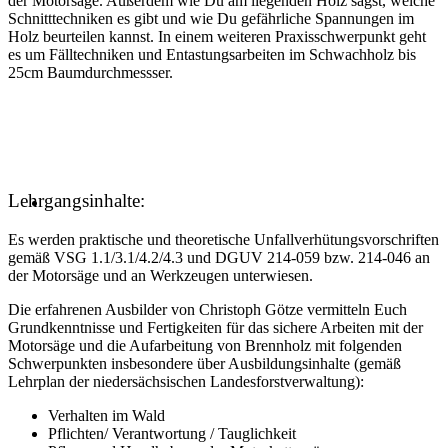
der Motorsäge. Außerdem wie Du am liegenden Holz sägst, welche
Schnitttechniken es gibt und wie Du gefährliche Spannungen im
Holz beurteilen kannst. In einem weiteren Praxisschwerpunkt geht
es um Fälltechniken und Entastungsarbeiten im Schwachholz bis
25cm Baumdurchmessser.
Lehrgangsinhalte:
Es werden praktische und theoretische Unfallverhütungsvorschriften
gemäß VSG 1.1/3.1/4.2/4.3 und DGUV 214-059 bzw. 214-046 an
der Motorsäge und an Werkzeugen unterwiesen.
Die erfahrenen Ausbilder von Christoph Götze vermitteln Euch
Grundkenntnisse und Fertigkeiten für das sichere Arbeiten mit der
Motorsäge und die Aufarbeitung von Brennholz mit folgenden
Schwerpunkten insbesondere über Ausbildungsinhalte (gemäß
Lehrplan der niedersächsischen Landesforstverwaltung):
Verhalten im Wald
Pflichten/ Verantwortung / Tauglichkeit