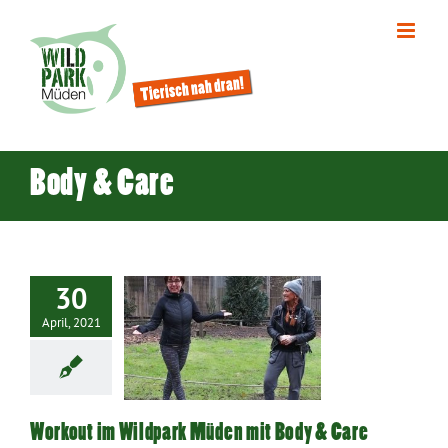
Zum
Inhalt
springen
Body & Care
30
t im Wildpark
April, 2021
n mit Body &
Hermannsburg
Workout im Wildpark Müden mit Body & Care