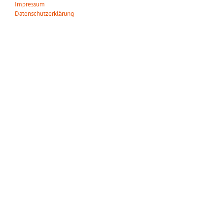
Impressum
Datenschutzerklärung
ÖFFNUNGSZEITEN
Wir haben das ganze Jahr täglich geöffnet!
März – Oktober:
Mo. – So.: 09.00 – 18.00 Uhr
November – Februar:
Mo. – So.: 10.00 – 16.00 Uhr
Gilt auch an den gesetzlichen Feiertagen.