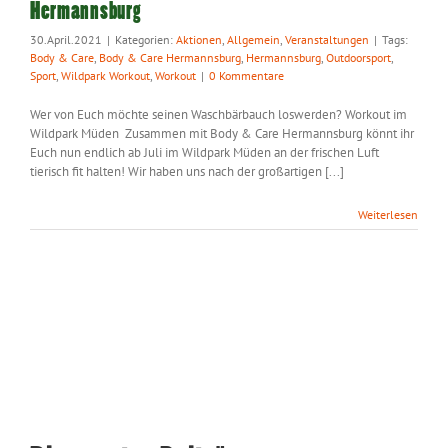
Hermannsburg
30.April.2021
|
Kategorien:
Aktionen
,
Allgemein
,
Veranstaltungen
|
Tags:
Body & Care
,
Body & Care Hermannsburg
,
Hermannsburg
,
Outdoorsport
,
Sport
,
Wildpark Workout
,
Workout
|
0 Kommentare
Wer von Euch möchte seinen Waschbärbauch loswerden? Workout im
Wildpark Müden Zusammen mit Body & Care Hermannsburg könnt ihr
Euch nun endlich ab Juli im Wildpark Müden an der frischen Luft
tierisch fit halten! Wir haben uns nach der großartigen [...]
Weiterlesen