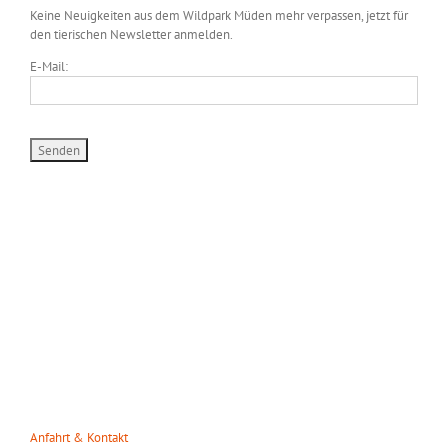
Keine Neuigkeiten aus dem Wildpark Müden mehr verpassen, jetzt für
den tierischen Newsletter anmelden.
E-Mail:
WILDPARK MÜDEN
Heuweg 23
29328 Müden/Örtze
Tel. 05053-90 30 31
info(at)wildparkmueden.de
Anfahrt & Kontakt