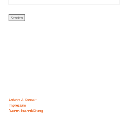
WILDPARK MÜDEN
Heuweg 23
29328 Müden/Örtze
Tel. 05053-90 30 31
info(at)wildparkmueden.de
Anfahrt & Kontakt
Impressum
Datenschutzerklärung