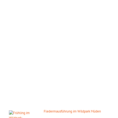
ÖFFNUNGSZEITEN
Wir haben das ganze Jahr täglich geöffnet!
März – Oktober:
Mo. – So.: 09.00 – 18.00 Uhr
November – Februar:
Mo. – So.: 10.00 – 16.00 Uhr
Gilt auch an den gesetzlichen Feiertagen.
DIE NÄCHSTEN HIGHLIGHTS
Fledermausführung im Wildpark Müden
07. August 2026
ab 20:00 Uhr