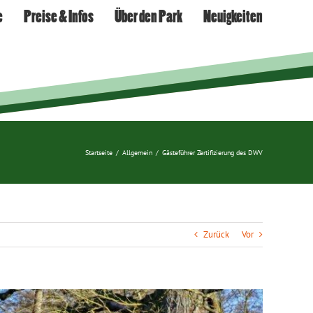
e
Preise & Infos
Über den Park
Neuigkeiten
Startseite
/
Allgemein
/
Gästeführer Zertifizierung des DWV
Zurück
Vor