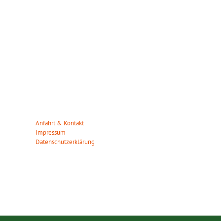
WILDPARK MÜDEN
ÖFFNUN
Heuweg 23
Wir haben da
29328 Müden/Örtze
März – Okto
Tel. 05053-90 30 31
Mo. – So.: 0
info(at)wildparkmueden.de
Anfahrt & Kontakt
November – 
Impressum
Mo. – So.: 1
Datenschutzerklärung
Gilt auch an