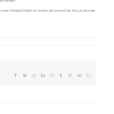
iert werden.
unser Wildpark Müden im letzten Jahr erreicht hat. Nun, da das erste
Facebook
Twitter
Reddit
LinkedIn
WhatsApp
Tumblr
Pinterest
Vk
E-
Mail