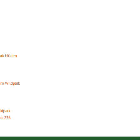
TS
park Müden
8:00 Uhr
im Wildpark
0:00 Uhr
ildpark