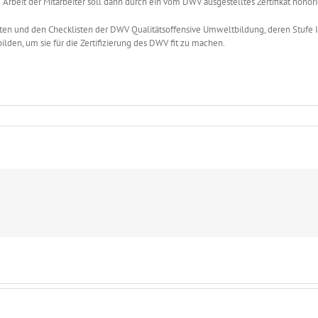
Arbeit der Mitarbeiter soll dann durch ein vom DWV ausgestelltes Zertifikat honor
ten und den Checklisten der DWV Qualitätsoffensive Umweltbildung, deren Stufe II 
bilden, um sie für die Zertifizierung des DWV fit zu machen.