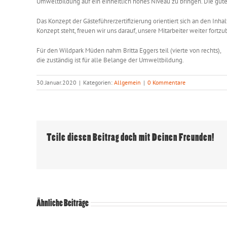
Umweltbildung auf ein einheitlich hohes Niveau zu bringen. Die gute 
Das Konzept der Gästeführerzertifizierung orientiert sich an den
Inhal
Konzept steht, freuen wir uns darauf, unsere Mitarbeiter weiter fortzu
Für den Wildpark Müden nahm Britta Eggers teil (vierte von rechts),
die zuständig ist für alle Belange der Umweltbildung.
30.Januar.2020
|
Kategorien:
Allgemein
|
0 Kommentare
Teile diesen Beitrag doch mit Deinen Freunden!
Ähnliche Beiträge