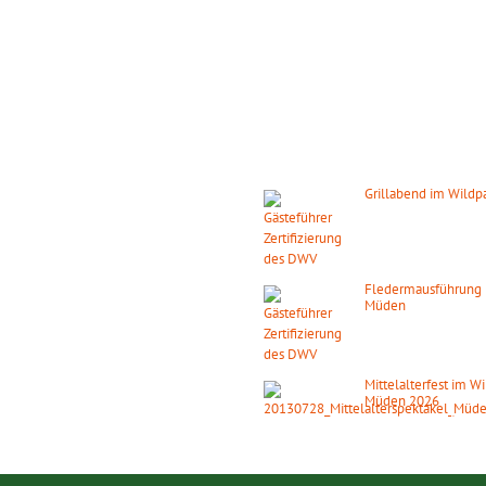
GSZEITEN
DIE NÄCHSTEN HIGHLIGH
s ganze Jahr täglich geöffnet!
Grillabend im Wild
08. August 2026
ab 1
ber:
9.00 – 18.00 Uhr
Februar:
Fledermausführung 
0.00 – 16.00 Uhr
Müden
14. August 2026
ab 2
 den gesetzlichen Feiertagen.
Mittelalterfest im W
Müden 2026
19. September 2026