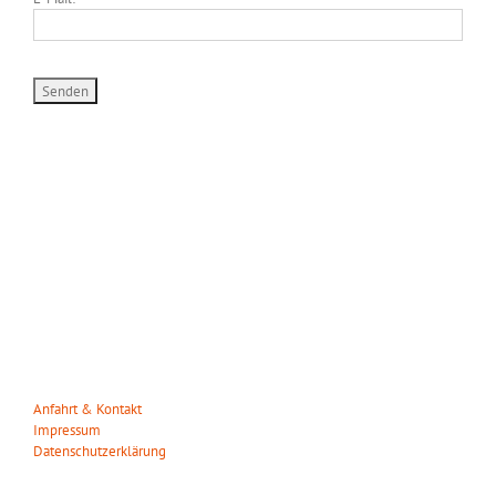
WILDPARK MÜDEN
Heuweg 23
29328 Müden/Örtze
Tel. 05053-90 30 31
info(at)wildparkmueden.de
Anfahrt & Kontakt
Impressum
Datenschutzerklärung