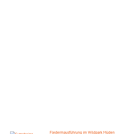
ÖFFNUNGSZEITEN
Wir haben das ganze Jahr täglich geöffnet!
März – Oktober:
Mo. – So.: 09.00 – 18.00 Uhr
November – Februar:
Mo. – So.: 10.00 – 16.00 Uhr
Gilt auch an den gesetzlichen Feiertagen.
DIE NÄCHSTEN HIGHLIGHTS
Fledermausführung im Wildpark Müden