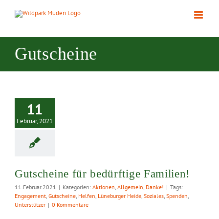
Zum
Inhalt
springen
Gutscheine
cheine für
dürftige
11
amilien!
Februar, 2021
Gutscheine für bedürftige Familien!
11.Februar.2021
|
Kategorien:
Aktionen
,
Allgemein
,
Danke!
|
Tags:
Engagement
,
Gutscheine
,
Helfen
,
Lüneburger Heide
,
Soziales
,
Spenden
,
Unterstützer
|
0 Kommentare