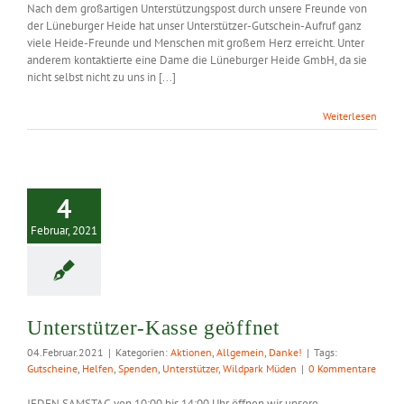
Nach dem großartigen Unterstützungspost durch unsere Freunde von
der Lüneburger Heide hat unser Unterstützer-Gutschein-Aufruf ganz
viele Heide-Freunde und Menschen mit großem Herz erreicht. Unter
anderem kontaktierte eine Dame die Lüneburger Heide GmbH, da sie
nicht selbst nicht zu uns in [...]
Weiterlesen
erstützer-
4
e geöffnet
Februar, 2021
Unterstützer-Kasse geöffnet
04.Februar.2021
|
Kategorien:
Aktionen
,
Allgemein
,
Danke!
|
Tags:
Gutscheine
,
Helfen
,
Spenden
,
Unterstützer
,
Wildpark Müden
|
0 Kommentare
JEDEN SAMSTAG von 10:00 bis 14:00 Uhr öffnen wir unsere