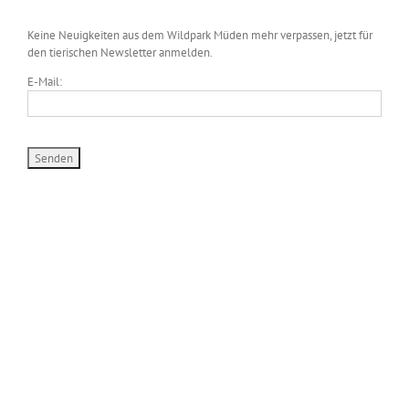
Keine Neuigkeiten aus dem Wildpark Müden mehr verpassen, jetzt für
den tierischen Newsletter anmelden.
E-Mail:
WILDPARK MÜDEN
Heuweg 23
29328 Müden/Örtze
Tel. 05053-90 30 31
info(at)wildparkmueden.de