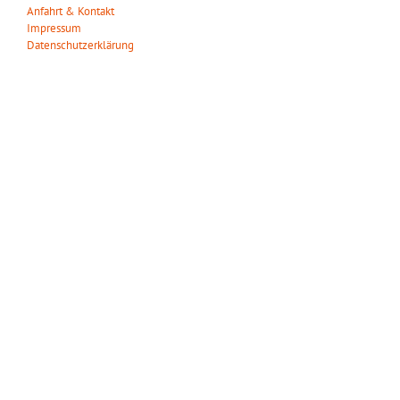
Anfahrt & Kontakt
Impressum
Datenschutzerklärung
ÖFFNUNGSZEITEN
Wir haben das ganze Jahr täglich geöffnet!
März – Oktober:
Mo. – So.: 09.00 – 18.00 Uhr
November – Februar:
Mo. – So.: 10.00 – 16.00 Uhr
Gilt auch an den gesetzlichen Feiertagen.