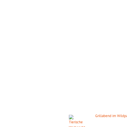
GSZEITEN
DIE NÄCHSTEN HIGHLIGH
s ganze Jahr täglich geöffnet!
Grillabend im Wild
08. August 2026
ab 1
ber: