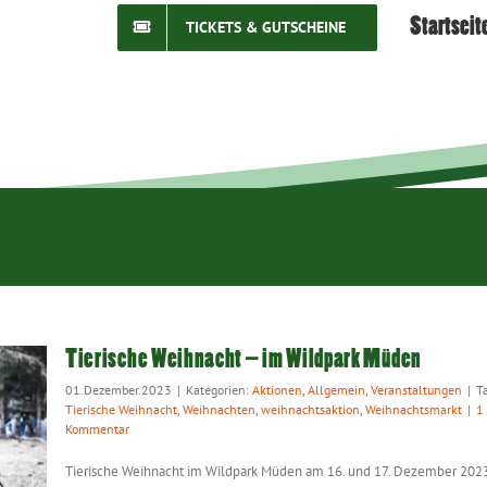
Startseit
TICKETS & GUTSCHEINE
Tierische Weihnacht – im Wildpark Müden
01.Dezember.2023
|
Kategorien:
Aktionen
,
Allgemein
,
Veranstaltungen
|
T
Tierische Weihnacht
,
Weihnachten
,
weihnachtsaktion
,
Weihnachtsmarkt
|
1
Kommentar
Tierische Weihnacht im Wildpark Müden am 16. und 17. Dezember 202