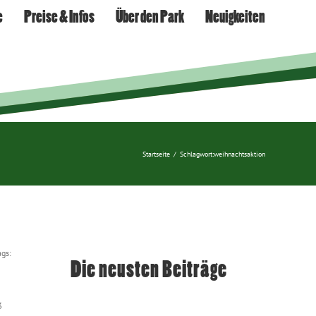
e
Preise & Infos
Über den Park
Neuigkeiten
Startseite
/
Schlagwort:
weihnachtsaktion
ags:
Die neusten Beiträge
3