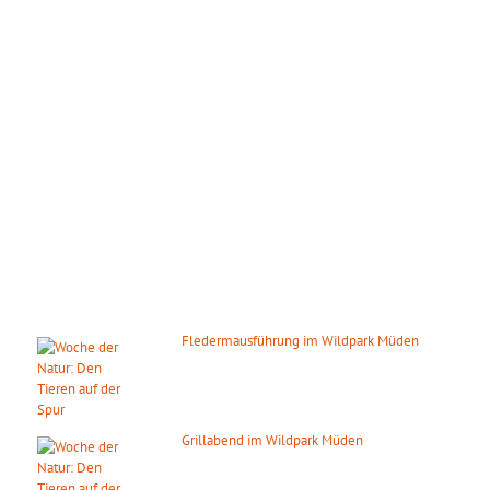
Wir haben das ganze Jahr täglich geöffnet!
März – Oktober:
Mo. – So.: 09.00 – 18.00 Uhr
November – Februar:
Mo. – So.: 10.00 – 16.00 Uhr
Gilt auch an den gesetzlichen Feiertagen.
DIE NÄCHSTEN HIGHLIGHTS
Fledermausführung im Wildpark Müden
14. August 2026
ab 20:00 Uhr
Grillabend im Wildpark Müden
15. August 2026
ab 18:00 Uhr