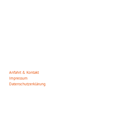
WILDPARK MÜDEN
Heuweg 23
29328 Müden/Örtze
Tel. 05053-90 30 31
info(at)wildparkmueden.de
Anfahrt & Kontakt
Impressum
Datenschutzerklärung
ÖFFNUNGSZEITEN