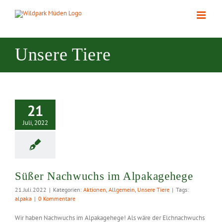
Zum
Inhalt
springen
Unsere Tiere
Süßer
hwuchs im
21
akagehege
Juli, 2022
Süßer Nachwuchs im Alpakagehege
21.Juli.2022
|
Kategorien:
Aktionen
,
Allgemein
,
Unsere Tiere
|
Tags:
alpaka
|
0 Kommentare
Wir haben Nachwuchs im Alpakagehege! Als wäre der Elchnachwuchs