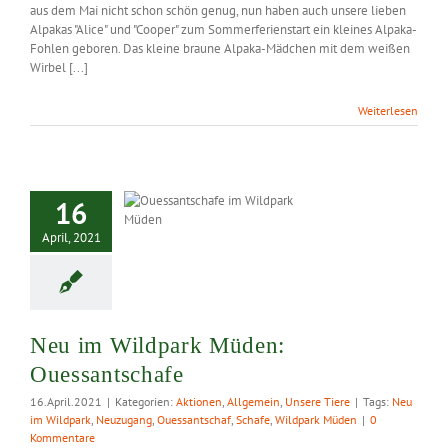
aus dem Mai nicht schon schön genug, nun haben auch unsere lieben
Alpakas "Alice" und "Cooper" zum Sommerferienstart ein kleines Alpaka-
Fohlen geboren. Das kleine braune Alpaka-Mädchen mit dem weißen
Wirbel [...]
Weiterlesen
m Wildpark
16
Müden:
April, 2021
santschafe
Neu im Wildpark Müden:
Ouessantschafe
16.April.2021
|
Kategorien:
Aktionen
,
Allgemein
,
Unsere Tiere
|
Tags:
Neu
im Wildpark
,
Neuzugang
,
Ouessantschaf
,
Schafe
,
Wildpark Müden
|
0
Kommentare