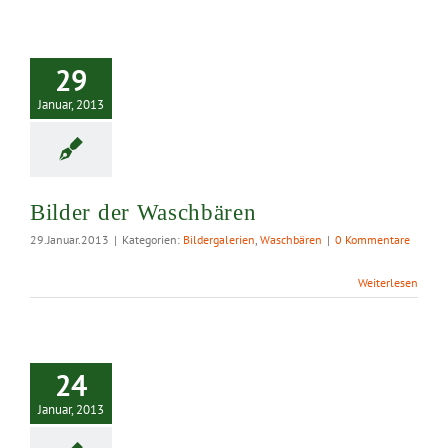
lder der
29
schbären
Januar, 2013
Bilder der Waschbären
29.Januar.2013
|
Kategorien:
Bildergalerien
,
Waschbären
|
0 Kommentare
Weiterlesen
…
24
Januar, 2013