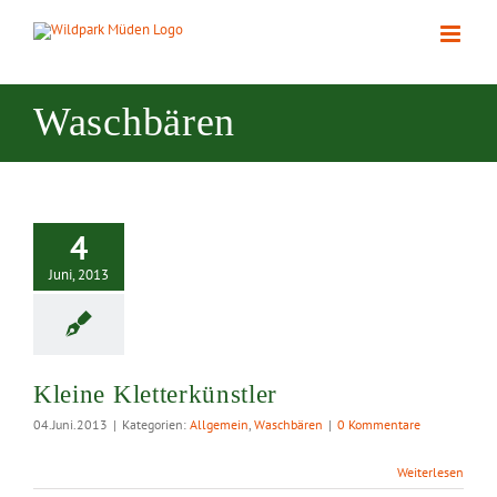
Zum
Inhalt
springen
Waschbären
4
Juni, 2013
Kleine Kletterkünstler
04.Juni.2013
|
Kategorien:
Allgemein
,
Waschbären
|
0 Kommentare
Weiterlesen