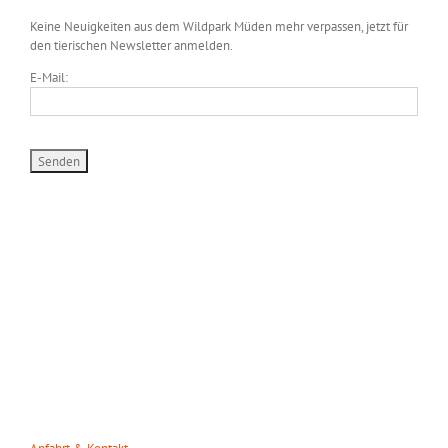
Keine Neuigkeiten aus dem Wildpark Müden mehr verpassen, jetzt für
den tierischen Newsletter anmelden.
E-Mail:
WILDPARK MÜDEN
Heuweg 23
29328 Müden/Örtze
Tel. 05053-90 30 31
info(at)wildparkmueden.de