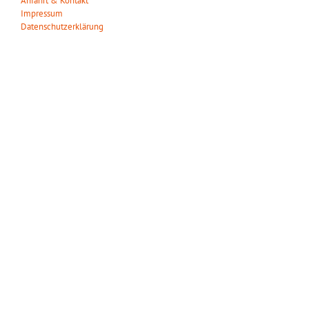
Anfahrt & Kontakt
Impressum
Datenschutzerklärung
ÖFFNUNGSZEITEN
Wir haben das ganze Jahr täglich geöffnet!
März – Oktober:
Mo. – So.: 09.00 – 18.00 Uhr
November – Februar:
Mo. – So.: 10.00 – 16.00 Uhr
Gilt auch an den gesetzlichen Feiertagen.