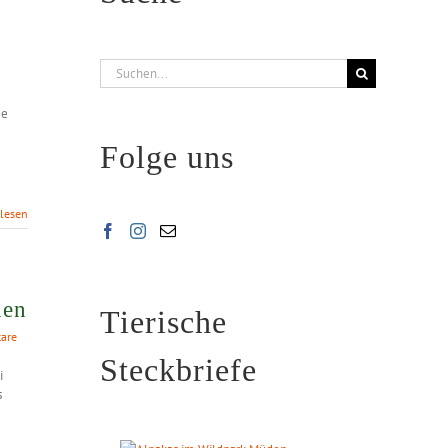
Suche
nach:
de
Folge uns
rlesen
den
Tierische
are
Steckbriefe
i
s