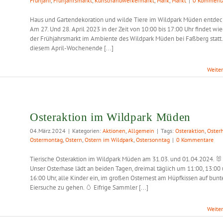
Frühjahr
,
Frühjahrsmarkt
,
Kunsthandwerkermarkt
,
Mark
,
Markt
|
0 Komment
Haus und Gartendekoration und wilde Tiere im Wildpark Müden entdec
Am 27. Und 28. April 2023 in der Zeit von 10:00 bis 17:00 Uhr findet wi
der Frühjahrsmarkt im Ambiente des Wildpark Müden bei Faßberg statt.
diesem April-Wochenende [...]
Weite
Osteraktion im Wildpark Müden
04.März.2024
|
Kategorien:
Aktionen
,
Allgemein
|
Tags:
Osteraktion
,
Oster
Ostermontag
,
Ostern
,
Ostern im Wildpark
,
Ostersonntag
|
0 Kommentare
Tierische Osteraktion im Wildpark Müden am 31.03. und 01.04.2024. 🐰
Unser Osterhase lädt an beiden Tagen, dreimal täglich um 11:00, 13:00
16:00 Uhr, alle Kinder ein, im großen Osternest am Hüpfkissen auf bunt
Eiersuche zu gehen. 🥚 Eifrige Sammler [...]
Weite