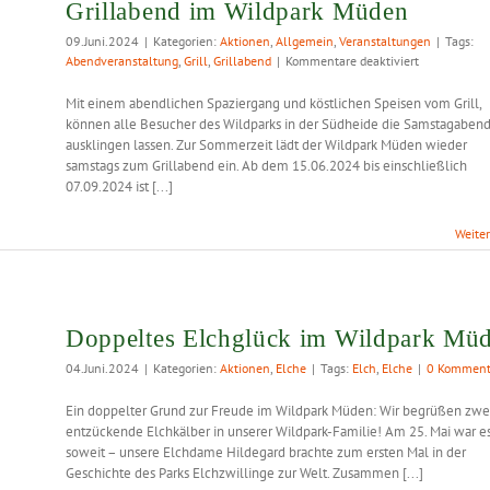
Grillabend im Wildpark Müden
09.Juni.2024
|
Kategorien:
Aktionen
,
Allgemein
,
Veranstaltungen
|
Tags:
für
Abendveranstaltung
,
Grill
,
Grillabend
|
Kommentare deaktiviert
Grillabend
im
Mit einem abendlichen Spaziergang und köstlichen Speisen vom Grill,
Wildpark
können alle Besucher des Wildparks in der Südheide die Samstagaben
Müden
ausklingen lassen. Zur Sommerzeit lädt der Wildpark Müden wieder
samstags zum Grillabend ein. Ab dem 15.06.2024 bis einschließlich
07.09.2024 ist [...]
Weite
Doppeltes Elchglück im Wildpark Mü
04.Juni.2024
|
Kategorien:
Aktionen
,
Elche
|
Tags:
Elch
,
Elche
|
0 Komment
Ein doppelter Grund zur Freude im Wildpark Müden: Wir begrüßen zwe
entzückende Elchkälber in unserer Wildpark-Familie! Am 25. Mai war e
soweit – unsere Elchdame Hildegard brachte zum ersten Mal in der
Geschichte des Parks Elchzwillinge zur Welt. Zusammen [...]