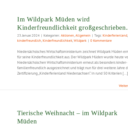
Im Wildpark Müden wird
Kinderfreundlichkeit großgeschrieben.
23.Januar.2024
|
Kategorien:
Aktionen
,
Allgemein
|
Tags:
Kinderferienland
,
kinderfreundlich
,
Kinderfreundlichkeit
,
Wildpark
|
0 Kommentare
Niedersächsisches Wirtschaftsministerium zeichnet Wildpark Müden er
für seine Kinderfreundlichkeit aus. Der Wildpark Müden wurde heute 
Niedersächsischen Wirtschaftsministerium erneut als besonders kinder-
familienfreundlich ausgezeichnet und trägt nun für drei weitere Jahre d
Zertifizierung „Kinderferienland Niedersachsen“. In rund 50 Kriterien [...]
Weite
Tierische Weihnacht – im Wildpark
Müden