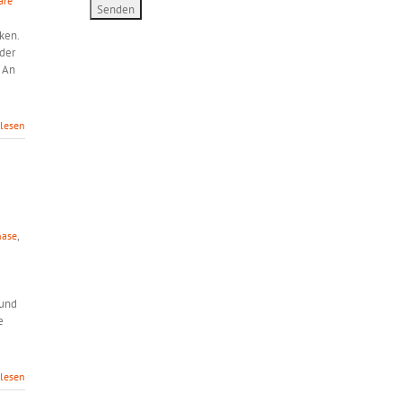
are
ken.
eder
 An
rlesen
hase
,
 und
e
rlesen