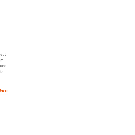
neut
vom
 und
ie
rlesen