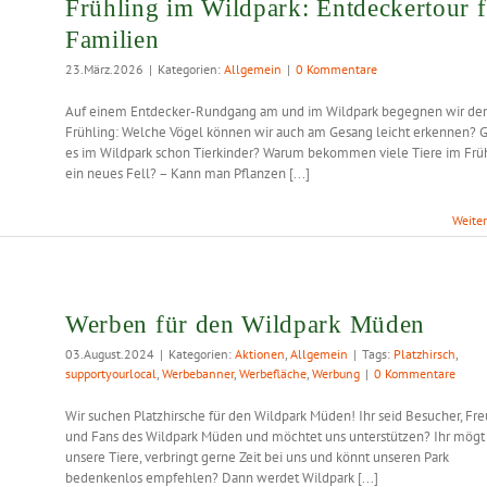
Frühling im Wildpark: Entdeckertour f
Familien
23.März.2026
|
Kategorien:
Allgemein
|
0 Kommentare
Auf einem Entdecker-Rundgang am und im Wildpark begegnen wir d
Frühling: Welche Vögel können wir auch am Gesang leicht erkennen? G
es im Wildpark schon Tierkinder? Warum bekommen viele Tiere im Frü
ein neues Fell? – Kann man Pflanzen [...]
Weite
Werben für den Wildpark Müden
03.August.2024
|
Kategorien:
Aktionen
,
Allgemein
|
Tags:
Platzhirsch
,
supportyourlocal
,
Werbebanner
,
Werbefläche
,
Werbung
|
0 Kommentare
Wir suchen Platzhirsche für den Wildpark Müden! Ihr seid Besucher, Fr
und Fans des Wildpark Müden und möchtet uns unterstützen? Ihr mögt
unsere Tiere, verbringt gerne Zeit bei uns und könnt unseren Park
bedenkenlos empfehlen? Dann werdet Wildpark [...]