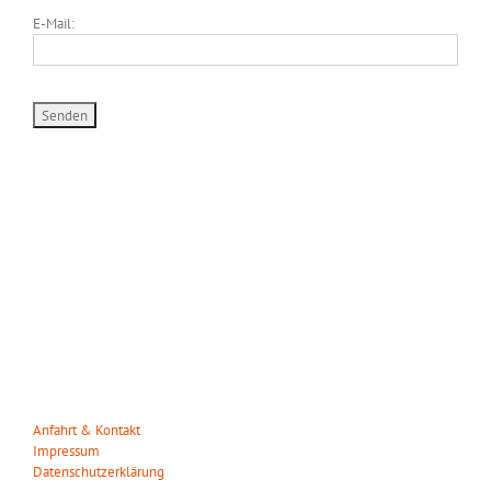
E-Mail:
WILDPARK MÜDEN
Heuweg 23
29328 Müden/Örtze
Tel. 05053-90 30 31
info(at)wildparkmueden.de
Anfahrt & Kontakt
Impressum
Datenschutzerklärung