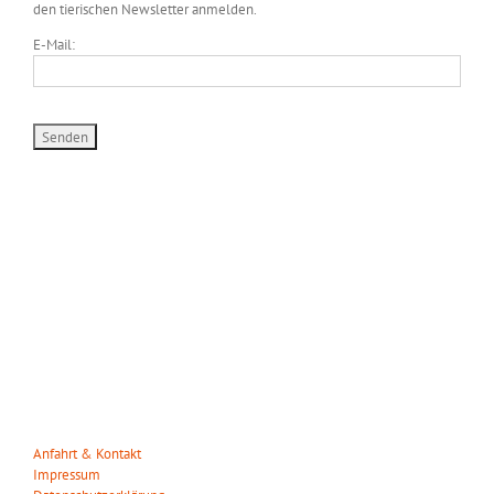
den tierischen Newsletter anmelden.
E-Mail:
WILDPARK MÜDEN
Heuweg 23
29328 Müden/Örtze
Tel. 05053-90 30 31
info(at)wildparkmueden.de
Anfahrt & Kontakt
Impressum